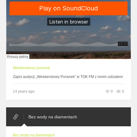
Weekendowy poranek
Zapis audycji „Weekendowy Poranek” w TOK FM z moim udziałem
14 years ago
0
0
Bez wody na diamentach
Bez wody na diamentach