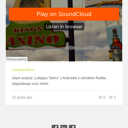
Latający talerz
Zapis audycji „Latający Talerz” z Antyradia z udziałem Rafała
Zagalskiego oraz moim
15 years ago
0
0