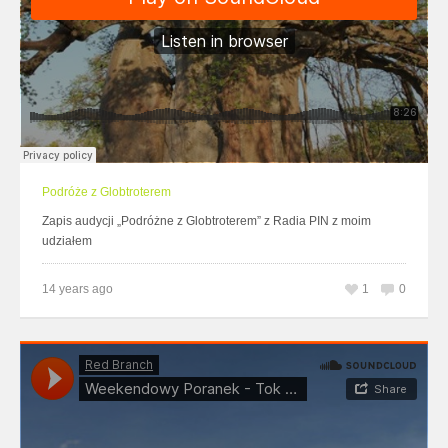
Podróże z Globtroterem
Zapis audycji „Podróżne z Globtroterem” z Radia PIN z moim
udziałem
14 years ago
1
0