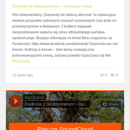
Diamenty nie świecą wiecznie – informacje o filmie
Film dokumentalny „Diamenty nie świecą wiecznie” to edukacyjne
studium przypadku wybranych wyzwań rozwojowych oraz prób ich
przezwyciężenia w Botswanie. Z krótkich migawek
niespodziewanie wyłania się obraz afrykańskiego państwa
opiekuńczego. Bieżące informacje na temat filmu znajdziesz na
Facebooku: https://www.facebook.com/diamenty/ Diamonds are not
forever. Nothing is forever – tymi słowy nostalgicznie
podsumowującymi znaną, życiową prawdę rozpoczyna się film
Read more
12 years ago
0
0