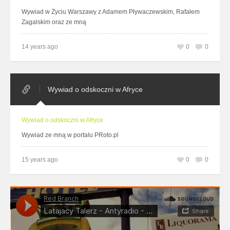
Wywiad w Życiu Warszawy z Adamem Pływaczewskim, Rafałem
Zagalskim oraz ze mną
14 years ago
0
0
Wywiad o odskoczni w Afryce
Wywiad o odskoczni w Afryce
Wywiad ze mną w portalu PRoto.pl
15 years ago
0
0