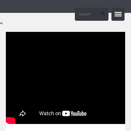
<
Strona główna / Home
O mnie / About me
Manifesto
E-learning – tierramedia.eu
Kontakt / Contact