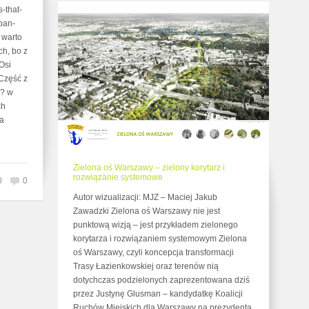
-that-
ban-
– warto
ch, bo z
Osi
Część z
k? w
ch
ba
Zielona oś Warszawy – zielony korytarz i
rozwiązanie systemowe
0
0
Autor wizualizacji: MJZ – Maciej Jakub
Zawadzki Zielona oś Warszawy nie jest
punktową wizją – jest przykładem zielonego
korytarza i rozwiązaniem systemowym Zielona
oś Warszawy, czyli koncepcja transformacji
Trasy Łazienkowskiej oraz terenów nią
dotychczas podzielonych zaprezentowana dziś
przez Justynę Glusman – kandydatkę Koalicji
Ruchów Miejskich dla Warszawy na prezydenta