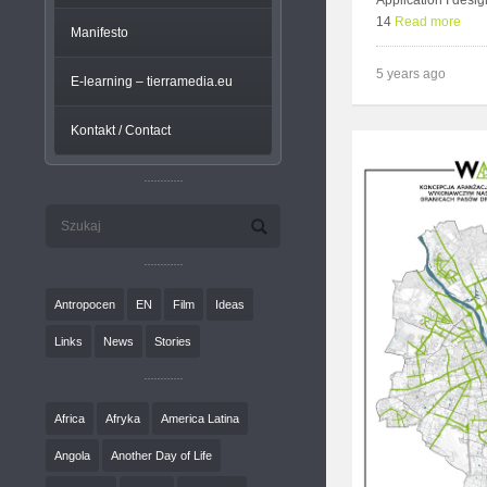
Application I desi
14
Read more
Manifesto
5 years ago
E-learning – tierramedia.eu
Kontakt / Contact
Antropocen
EN
Film
Ideas
Links
News
Stories
Africa
Afryka
America Latina
Angola
Another Day of Life