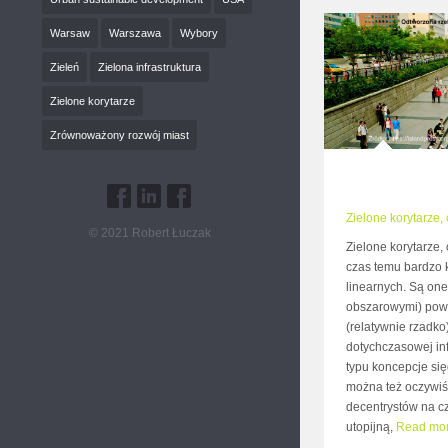
Warsaw
Warszawa
Wybory
Zieleń
Zielona infrastruktura
Zielone korytarze
Zrównoważony rozwój miast
Zielone korytarze, 
© 2021 Robert Łuczak
Zielone korytarze, 
czas temu bardzo 
linearnych. Są one
obszarowymi) pow
(relatywnie rzadk
dotychczasowej inf
typu koncepcje się
można też oczywiśc
decentrystów na cz
utopijną,
Read mo