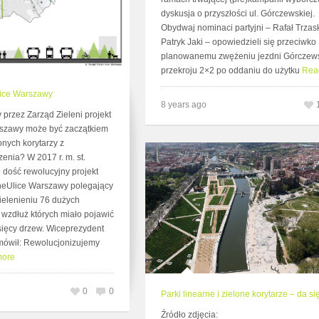
dyskusja o przyszłości ul. Górczewskiej.
Obydwaj nominaci partyjni – Rafał Trzas
Patryk Jaki – opowiedzieli się przeciwko
planowanemu zwężeniu jezdni Górczews
przekroju 2×2 po oddaniu do użytku
Rea
lice Warszawy
8 years ago
przez Zarząd Zieleni projekt
rszawy może być zaczątkiem
nych korytarzy z
enia? W 2017 r. m. st.
 dość rewolucyjny projekt
neUlice Warszawy polegający
elenieniu 76 dużych
 wzdłuż których miało pojawić
sięcy drzew. Wiceprezydent
mówił: Rewolucjonizujemy
more
0
0
Parki linearne i zielone korytarze – da się
Źródło zdjęcia: