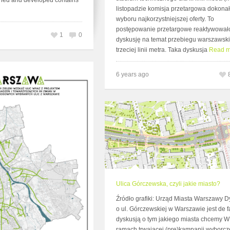
gned and developed contains
listopadzie komisja przetargowa dokona
wyboru najkorzystniejszej oferty. To
postępowanie przetargowe reaktywował
1
0
dyskusję na temat przebiegu warszawski
trzeciej linii metra. Taka dyskusja
Read m
6 years ago
Ulica Górczewska, czyli jakie miasto?
Źródło grafiki: Urząd Miasta Warszawy D
o ul. Górczewskiej w Warszawie jest de f
dyskusją o tym jakiego miasta chcemy W
ramach trwającej (pre)kampanii wyborcze