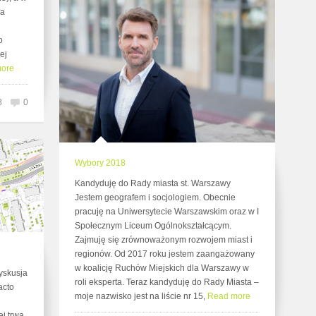
ła
o
ej
ore
8
0
Wybory 2018
Kandyduję do Rady miasta st. Warszawy
Jestem geografem i socjologiem. Obecnie
pracuję na Uniwersytecie Warszawskim oraz w I
Społecznym Liceum Ogólnokształcącym.
Zajmuję się zrównoważonym rozwojem miast i
regionów. Od 2017 roku jestem zaangażowany
w koalicję Ruchów Miejskich dla Warszawy w
yskusja
roli eksperta. Teraz kandyduję do Rady Miasta –
acto
moje nazwisko jest na liście nr 15,
Read more
j trwa