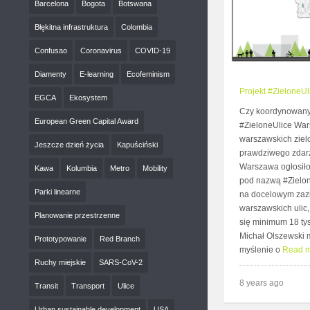
Barcelona
Bogota
Botswana
Błękitna infrastruktura
Colombia
Confusao
Coronavirus
COVID-19
Diamenty
E-learning
Ecofeminism
Projekt #ZieloneU
EGCA
Ekosystem
Czy koordynowany 
European Green Capital Award
#ZieloneUlice Wa
warszawskich zielo
Jeszcze dzień życia
Kapuściński
prawdziwego zdarz
Warszawa ogłosiło
Kawa
Kolumbia
Metro
Mobility
pod nazwą #Zielo
Parki linearne
na docelowym zazi
warszawskich ulic,
Planowanie przestrzenne
się minimum 18 ty
Michał Olszewski 
Prototypowanie
Red Branch
myślenie o
Read 
Ruchy miejskie
SARS-CoV-2
8 years ago
Transit
Transport
Ulice
Urban sustainable development
USA