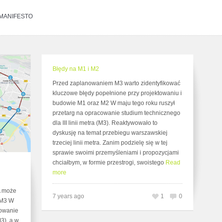
MANIFESTO
Błędy na M1 i M2
Przed zaplanowaniem M3 warto zidentyfikować
kluczowe błędy popełnione przy projektowaniu i
budowie M1 oraz M2 W maju tego roku ruszył
przetarg na opracowanie studium technicznego
dla III linii metra (M3). Reaktywowało to
dyskusję na temat przebiegu warszawskiej
trzeciej linii metra. Zanim podzielę się w tej
sprawie swoimi przemyśleniami i propozycjami
chciałbym, w formie przestrogi, swoistego
Read
more
A może
7 years ago
1
0
 M3 W
cowanie
M3), a w