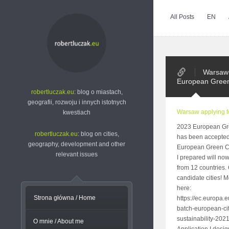
All Posts
EN
<
Warsaw 
European Green
robertluczak.eu
: blog o miastach,
geografii, rozwoju i innych istotnych
Warsaw applying 
kwestiach
2023 European Gr
robertluczak.eu
: blog on cities,
has been accepted 
geography, development and other
European Green Ca
relevant issues
I prepared will now
from 12 countries. 
candidate cities! 
here:
Strona główna / Home
https://ec.europa
batch-european-ci
sustainability-20
O mnie / About me