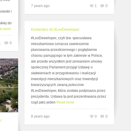
7 years ago
1
0
kowski i
kiej do
d more
Komentarz do #LexDeweloper
#LexDeweloper, czyli tzw. specustawa
1
0
mieszkaniowa oznacza zawieszenie
planowania przestrzennego i pogłębienie
chaosu panującego w tym zakresie w Polsce,
ale przede wszystkim jest zerwaniem umowy
społecznej Parlament przyjął Ustawę o
ułatwieniach w przygotowaniu i realizacji
inwestycji mieszkaniowych oraz inwestycji
towarzyszących zwaną potocznie
#LexDeweloper, która została podpisana przez
prezydenta. Ustawa ta jest prezentowana przez
rząd jako jeden
Read more
8 years ago
0
0
!