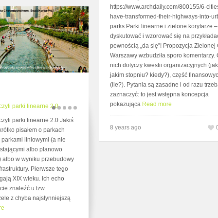
https://www.archdaily.com/800155/6-cities
have-transformed-their-highways-into-ur
parks Parki linearne i zielone korytarze 
dyskutować i wzorować się na przykłada
pewnością „da się”! Propozycja Zielonej 
Warszawy wzbudziła sporo komentarzy. 
nich dotyczy kwestii organizacyjnych (ja
jakim stopniu? kiedy?), część finansowy
(ile?). Pytania są zasadne i od razu trze
zaznaczyć: to jest wstępna koncepcja
pokazująca
Read more
czyli parki linearne 2.0
1
2
3
4
5
czyli parki linearne 2.0 Jakiś
8 years ago
krótko pisałem o parkach
 parkami liniowymi (a nie
stającymi albo planowo
o) albo w wyniku przebudowy
rastruktury. Pierwsze tego
gają XIX wieku. Ich echo
ie znaleźć u tzw.
ele z chyba najsłynniejszą
re