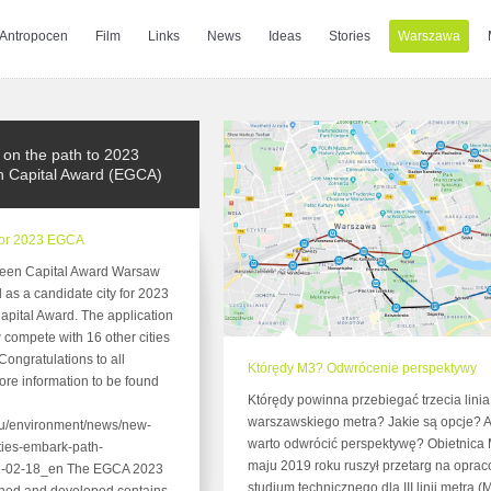
Antropocen
Film
Links
News
Ideas
Stories
Warszawa
on the path to 2023
 Capital Award (EGCA)
for 2023 EGCA
een Capital Award Warsaw
as a candidate city for 2023
pital Award. The application
 compete with 16 other cities
Congratulations to all
Którędy M3? Odwrócenie perspektywy
More information to be found
Którędy powinna przebiegać trzecia linia
warszawskiego metra? Jakie są opcje? 
.eu/environment/news/new-
warto odwrócić perspektywę? Obietnica
ties-embark-path-
maju 2019 roku ruszył przetarg na opra
21-02-18_en The EGCA 2023
studium technicznego dla III linii metra (