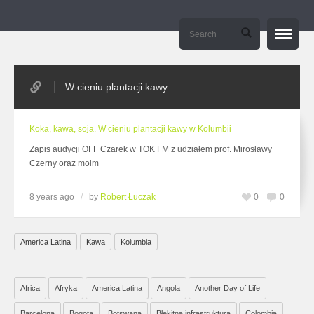
Strona główna / Home
W cieniu plantacji kawy
O mnie / About me
Manifesto
Koka, kawa, soja. W cieniu plantacji kawy w Kolumbii
E-learning – tierramedia.eu
Zapis audycji OFF Czarek w TOK FM z udziałem prof. Mirosławy
Czerny oraz moim
Kontakt / Contact
8 years ago
/
by
Robert Łuczak
0
0
America Latina
Kawa
Kolumbia
Africa
Afryka
America Latina
Angola
Another Day of Life
Barcelona
Bogota
Botswana
Błękitna infrastruktura
Colombia