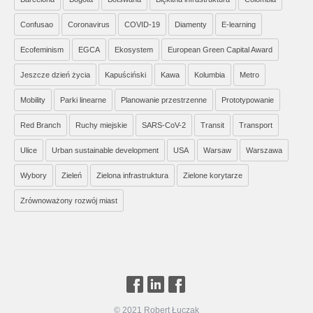
Confusao
Coronavirus
COVID-19
Diamenty
E-learning
Ecofeminism
EGCA
Ekosystem
European Green Capital Award
Jeszcze dzień życia
Kapuściński
Kawa
Kolumbia
Metro
Mobility
Parki linearne
Planowanie przestrzenne
Prototypowanie
Red Branch
Ruchy miejskie
SARS-CoV-2
Transit
Transport
Ulice
Urban sustainable development
USA
Warsaw
Warszawa
Wybory
Zieleń
Zielona infrastruktura
Zielone korytarze
Zrównoważony rozwój miast
© 2021 Robert Łuczak