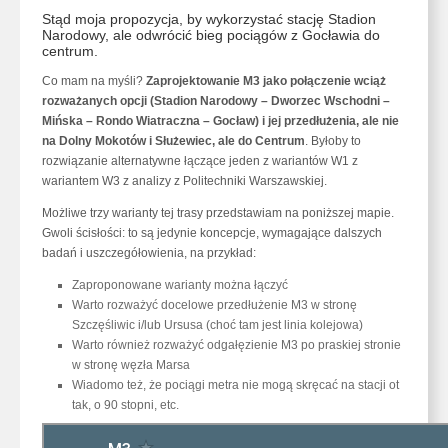
Stąd moja propozycja, by wykorzystać stację Stadion
Narodowy, ale odwrócić bieg pociągów z Gocławia do
centrum.
Co mam na myśli?
Zaprojektowanie M3 jako połączenie wciąż
rozważanych opcji (Stadion Narodowy – Dworzec Wschodni –
Mińska – Rondo Wiatraczna – Gocław) i jej przedłużenia, ale nie
na Dolny Mokotów i Służewiec, ale do Centrum
. Byłoby to
rozwiązanie alternatywne łączące jeden z wariantów W1 z
wariantem W3 z analizy z Politechniki Warszawskiej.
Możliwe trzy warianty tej trasy przedstawiam na poniższej mapie.
Gwoli ścisłości: to są jedynie koncepcje, wymagające dalszych
badań i uszczegółowienia, na przykład:
Zaproponowane warianty można łączyć
Warto rozważyć docelowe przedłużenie M3 w stronę
Szczęśliwic i/lub Ursusa (choć tam jest linia kolejowa)
Warto również rozważyć odgałęzienie M3 po praskiej stronie
w stronę węzła Marsa
Wiadomo też, że pociągi metra nie mogą skręcać na stacji ot
tak, o 90 stopni, etc.