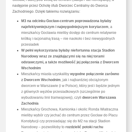
następnie przez Ochotę i/lub Dworzec Centralny do Dworca
Zachodniego. Dzięki takiemu rozwiązaniu:
M3 na odcinku Gocław-centrum poprowadzona byłaby
najefektywniejszym i najwygodniejszym korytarzem
, a
mieszkańcy Gocławia mieliby dostęp do centrum relatywnie
krótką i racjonalną trasą – nie naokoło i bez niewygodnych
przesiadek
W pełni wykorzystana byłaby niefortunna stacja Stadion
Narodowy wraz ze znajdującymi się na niej torami
odstawczymi, a także możliwość jej połączenia z Dworcem
Wschodnim
Mieszkańcy miasta uzyskaliby
wygodne połączenie zarówno
z Dworcem Wschodnim
, jak i najbardziej obciążonym
dworcem w Warszawie (i w Polsce), który jest i będzie jednym
z głównych węzłów przesiadkowych (szczególnie po
wybudowaniu linii tramwajowej), czyli
dworcem Warszawa
Zachodnia
Mieszkańcy Grochowa, Kamionka i okolic Ronda Wiatraczna
mieliby wybór czy jechać do centrum przez Gocław do Placu
Konstytucji czy przesiadając się do M2 na stacji Stadion
Narodowy – pozwoliłoby to
rozdzielić potoki ruchu