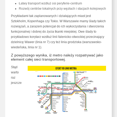
Łatwy transport wzdłuż osi peryferie-centrum
Rozwój centrów lokalnych przy węzłach i stacjach kolejowych
Przykładami tak zaplanowanych i działających miast jest
Sztokholm, Kopenhaga czy Tokio. W Warszawie mamy ślady takich
rozwiązań, a zarazem potencjał do ich wykorzystania i stworzenia
funkcjonalnej i dobrej do życia tkanki miejskiej. Owe ślady to
przykładowo korytarz wzdłuż linii falenicko-otwockiej przecinający
dzielnicę Wawer (linia nr 7) czy też linia grodziska (warszawsko-
wiedeńska, linia nr 1).
Z powyższego wynika, iż metro należy rozpatrywać jako
element całej sieci transportowej.
Stąd
warto
raz
jeszcze