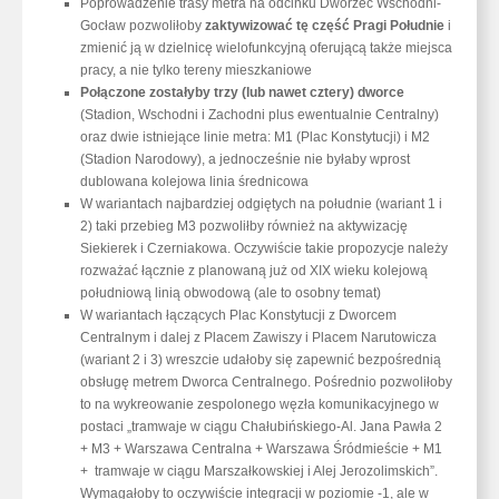
Poprowadzenie trasy metra na odcinku Dworzec Wschodni-
Gocław pozwoliłoby
zaktywizować tę część Pragi Południe
i
zmienić ją w dzielnicę wielofunkcyjną oferującą także miejsca
pracy, a nie tylko tereny mieszkaniowe
Połączone zostałyby trzy (lub nawet cztery) dworce
(Stadion, Wschodni i Zachodni plus ewentualnie Centralny)
oraz dwie istniejące linie metra: M1 (Plac Konstytucji) i M2
(Stadion Narodowy), a jednocześnie nie byłaby wprost
dublowana kolejowa linia średnicowa
W wariantach najbardziej odgiętych na południe (wariant 1 i
2) taki przebieg M3 pozwoliłby również na aktywizację
Siekierek i Czerniakowa. Oczywiście takie propozycje należy
rozważać łącznie z planowaną już od XIX wieku kolejową
południową linią obwodową (ale to osobny temat)
W wariantach łączących Plac Konstytucji z Dworcem
Centralnym i dalej z Placem Zawiszy i Placem Narutowicza
(wariant 2 i 3) wreszcie udałoby się zapewnić bezpośrednią
obsługę metrem Dworca Centralnego. Pośrednio pozwoliłoby
to na wykreowanie zespolonego węzła komunikacyjnego w
postaci „tramwaje w ciągu Chałubińskiego-Al. Jana Pawła 2
+ M3 + Warszawa Centralna + Warszawa Śródmieście + M1
+ tramwaje w ciągu Marszałkowskiej i Alej Jerozolimskich”.
Wymagałoby to oczywiście integracji w poziomie -1, ale w