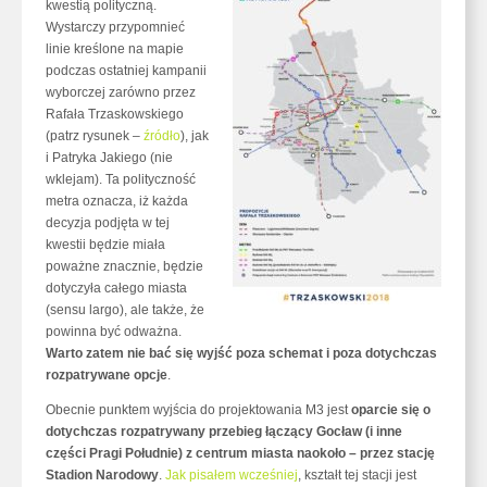
kwestią polityczną.
Wystarczy przypomnieć
linie kreślone na mapie
podczas ostatniej kampanii
wyborczej zarówno przez
Rafała Trzaskowskiego
(patrz rysunek –
źródło
), jak
i Patryka Jakiego (nie
wklejam). Ta polityczność
metra oznacza, iż każda
decyzja podjęta w tej
kwestii będzie miała
poważne znacznie, będzie
dotyczyła całego miasta
(sensu largo), ale także, że
powinna być odważna.
Warto zatem nie bać się wyjść poza schemat i poza dotychczas
rozpatrywane opcje
.
Obecnie punktem wyjścia do projektowania M3 jest
oparcie się o
dotychczas rozpatrywany przebieg łączący Gocław (i inne
części Pragi Południe) z centrum miasta naokoło – przez stację
Stadion Narodowy
.
Jak pisałem wcześniej
, kształt tej stacji jest