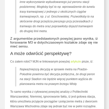
inne wykorzystanie wybudowanego już peronu stacji
podziemnej. Mogłoby być to np. wprowadzenie do tunelu
trasy tramwajowej z jednego z okolicznych ciągów
tramwajowych, np. z ul. Grochowskiej. Pozwoliłoby to na
skrócenie drogi przejścia pieszego przy przesiadkach z
tramwaju do metra oraz poprawiłoby dojazd tramwajem
do drugiej linii metra.
Z argumentów przedstawionych powyżej jasno wynika, iż
forsowanie M3 w dotychczasowym kształcie zdaje się nie
mieć sensu.
A może odwrócić perspektywę?
Co zatem robić? MJN w linkowanym powyżej
artykule
pisze, iż:
Najważniejszą decyzją w sprawie metra na Pradze-
Południe powinna być decyzja polityczna, że drugi peron
na stacji Stadion nie będzie więcej punktem wyjścia do
planowania metra na prawym brzegu Wisły.
To samo wynika z cytowanej powyżej analizy z Politechniki
Warszawskiej. Niemniej, ignorowanie faktu, iż jest gotowa stacja,
która umożliwia przyjęcie pociągów i połączenie metra z dworcem
Warszawa Wschodnia zdaje się jednak być nie w pełni rozsądne.