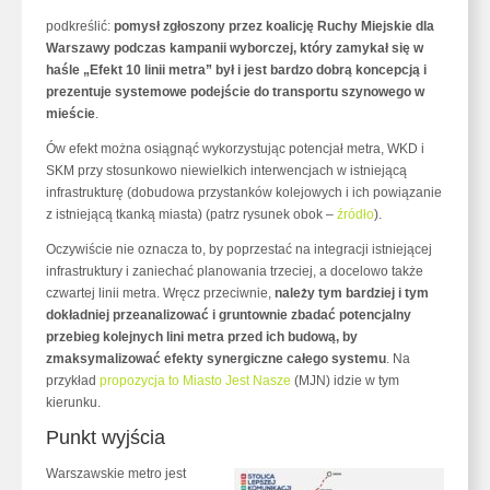
podkreślić:
pomysł zgłoszony przez koalicję Ruchy Miejskie dla
Warszawy podczas kampanii wyborczej, który zamykał się w
haśle „Efekt 10 linii metra” był i jest bardzo dobrą koncepcją i
prezentuje systemowe podejście do transportu szynowego w
mieście
.
Ów efekt można osiągnąć wykorzystując potencjał metra, WKD i
SKM przy stosunkowo niewielkich interwencjach w istniejącą
infrastrukturę (dobudowa przystanków kolejowych i ich powiązanie
z istniejącą tkanką miasta) (patrz rysunek obok –
źródło
).
Oczywiście nie oznacza to, by poprzestać na integracji istniejącej
infrastruktury i zaniechać planowania trzeciej, a docelowo także
czwartej linii metra. Wręcz przeciwnie,
należy tym bardziej i tym
dokładniej przeanalizować i gruntownie zbadać potencjalny
przebieg kolejnych lini metra przed ich budową, by
zmaksymalizować efekty synergiczne całego systemu
. Na
przykład
propozycja to Miasto Jest Nasze
(MJN) idzie w tym
kierunku.
Punkt wyjścia
Warszawskie metro jest