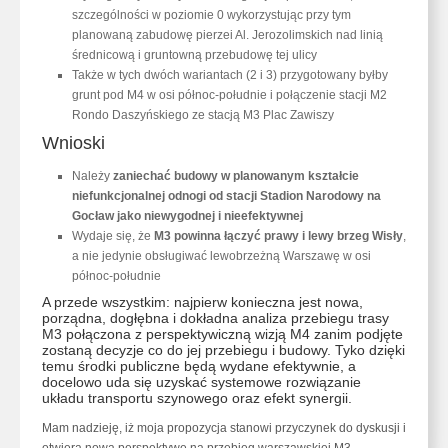
szczególności w poziomie 0 wykorzystując przy tym
planowaną zabudowę pierzei Al. Jerozolimskich nad linią
średnicową i gruntowną przebudowę tej ulicy
Także w tych dwóch wariantach (2 i 3) przygotowany byłby
grunt pod M4 w osi północ-południe i połączenie stacji M2
Rondo Daszyńskiego ze stacją M3 Plac Zawiszy
Wnioski
Należy
zaniechać budowy w planowanym kształcie
niefunkcjonalnej odnogi od stacji Stadion Narodowy na
Gocław jako niewygodnej i nieefektywnej
Wydaje się, że
M3 powinna łączyć prawy i lewy brzeg Wisły
,
a nie jedynie obsługiwać lewobrzeżną Warszawę w osi
północ-południe
A przede wszystkim: najpierw konieczna jest nowa,
porządna, dogłębna i dokładna analiza przebiegu trasy
M3 połączona z perspektywiczną wizją M4 zanim podjęte
zostaną decyzje co do jej przebiegu i budowy. Tyko dzięki
temu środki publiczne będą wydane efektywnie, a
docelowo uda się uzyskać systemowe rozwiązanie
układu transportu szynowego oraz efekt synergii.
Mam nadzieję, iż moja propozycja stanowi przyczynek do dyskusji i
otwiera nową perspektywę na przebieg warszawskiej M3.