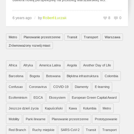
6 years ago
/
by
Robert Łuczak
8
0
Metro
Planowanie przestrzenne
Transit
Transport
Warszawa
Zrównoważony rozwój miast
Africa
Afryka
America Latina
Angola
Another Day of Life
Barcelona
Bogota
Botswana
Błękitna infrastruktura
Colombia
Confusao
Coronavirus
COVID-19
Diamenty
E-learning
Ecofeminism
EGCA
Ekosystem
European Green Capital Award
Jeszcze dzień życia
Kapuściński
Kawa
Kolumbia
Metro
Mobility
Parki linearne
Planowanie przestrzenne
Prototypowanie
Red Branch
Ruchy miejskie
SARS-CoV-2
Transit
Transport