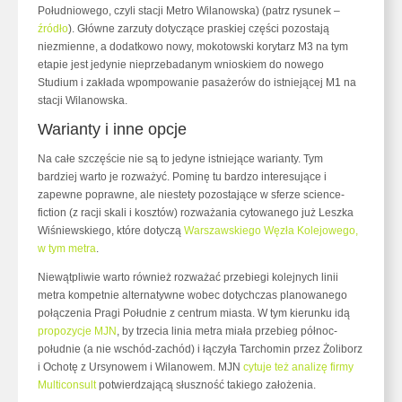
Południowego, czyli stacji Metro Wilanowska) (patrz rysunek –
źródło
). Główne zarzuty dotyczące praskiej części pozostają
niezmienne, a dodatkowo nowy, mokotowski korytarz M3 na tym
etapie jest jedynie nieprzebadanym wnioskiem do nowego
Studium i zakłada wpompowanie pasażerów do istniejącej M1 na
stacji Wilanowska.
Warianty i inne opcje
Na całe szczęście nie są to jedyne istniejące warianty. Tym
bardziej warto je rozważyć. Pominę tu bardzo interesujące i
zapewne poprawne, ale niestety pozostające w sferze science-
fiction (z racji skali i kosztów) rozważania cytowanego już Leszka
Wiśniewskiego, które dotyczą
Warszawskiego Węzła Kolejowego,
w tym metra
.
Niewątpliwie warto również rozważać przebiegi kolejnych linii
metra kompetnie alternatywne wobec dotychczas planowanego
połączenia Pragi Południe z centrum miasta. W tym kierunku idą
propozycje MJN
, by trzecia linia metra miała przebieg północ-
południe (a nie wschód-zachód) i łączyła Tarchomin przez Żoliborz
i Ochotę z Ursynowem i Wilanowem. MJN
cytuje też analizę firmy
Multiconsult
potwierdzającą słuszność takiego założenia.