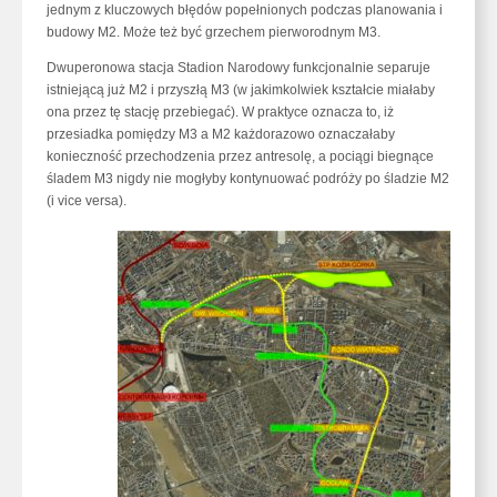
jednym z kluczowych błędów popełnionych podczas planowania i
budowy M2. Może też być grzechem pierworodnym M3.
Dwuperonowa stacja Stadion Narodowy funkcjonalnie separuje
istniejącą już M2 i przyszłą M3 (w jakimkolwiek kształcie miałaby
ona przez tę stację przebiegać). W praktyce oznacza to, iż
przesiadka pomiędzy M3 a M2 każdorazowo oznaczałaby
konieczność przechodzenia przez antresolę, a pociągi biegnące
śladem M3 nigdy nie mogłyby kontynuować podróży po śladzie M2
(i vice versa).