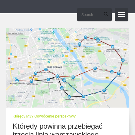
Strona główna / Home
O mnie / About me
Manifesto
E-learning – tierramedia.eu
Kontakt / Contact
Którędy M3? Odwrócenie perspektywy
Którędy powinna przebiegać
trzecia linia warszawskiego