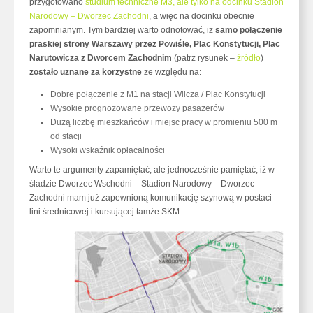
przygotowano
studium techniczne M3, ale tylko na odcinku Stadion
Narodowy – Dworzec Zachodni
, a więc na docinku obecnie
zapomnianym. Tym bardziej warto odnotować, iż
samo połączenie
praskiej strony Warszawy przez Powiśle, Plac Konstytucji, Plac
Narutowicza z Dworcem Zachodnim
(patrz rysunek –
źródło
)
zostało uznane za korzystne
ze względu na:
Dobre połączenie z M1 na stacji Wilcza / Plac Konstytucji
Wysokie prognozowane przewozy pasażerów
Dużą liczbę mieszkańców i miejsc pracy w promieniu 500 m
od stacji
Wysoki wskaźnik opłacalności
Warto te argumenty zapamiętać, ale jednocześnie pamiętać, iż w
śladzie Dworzec Wschodni – Stadion Narodowy – Dworzec
Zachodni mam już zapewnioną komunikację szynową w postaci
lini średnicowej i kursującej tamże SKM.