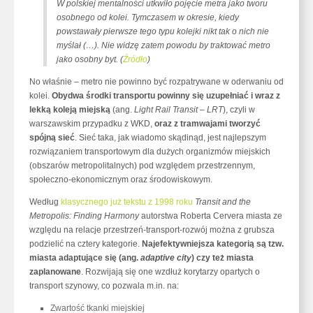
W polskiej mentalności utkwiło pojęcie metra jako tworu
osobnego od kolei. Tymczasem w okresie, kiedy
powstawały pierwsze tego typu kolejki nikt tak o nich nie
myślał (…). Nie widzę zatem powodu by traktować metro
jako osobny byt
. (
Źródło
)
No właśnie – metro nie powinno być rozpatrywane w oderwaniu od
kolei.
Obydwa środki transportu powinny się uzupełniać i wraz z
lekką koleją miejską
(ang.
Light Rail Transit – LRT
), czyli w
warszawskim przypadku z WKD,
oraz z tramwajami tworzyć
spójną sieć
. Sieć taka, jak wiadomo skądinąd, jest najlepszym
rozwiązaniem transportowym dla dużych organizmów miejskich
(obszarów metropolitalnych) pod względem przestrzennym,
społeczno-ekonomicznym oraz środowiskowym.
Według
klasycznego już tekstu z 1998 roku
Transit and the
Metropolis: Finding Harmony
autorstwa Roberta Cervera miasta ze
względu na relacje przestrzeń-transport-rozwój można z grubsza
podzielić na cztery kategorie.
Najefektywniejsza kategorią są tzw.
miasta adaptujące się (ang.
adaptive city
) czy też miasta
zaplanowane
. Rozwijają się one wzdłuż korytarzy opartych o
transport szynowy, co pozwala m.in. na:
Zwartość tkanki miejskiej