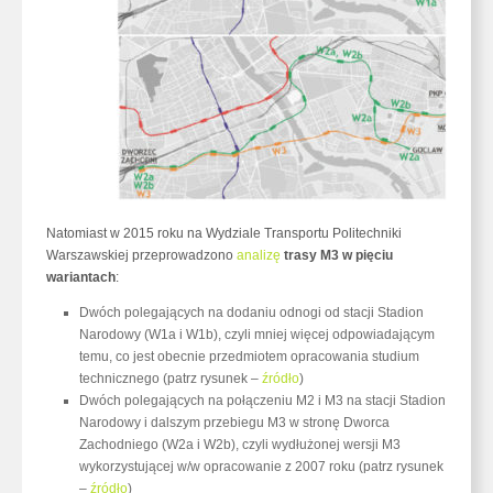
Natomiast w 2015 roku na Wydziale Transportu Politechniki
Warszawskiej przeprowadzono
analizę
trasy M3 w pięciu
wariantach
:
Dwóch polegających na dodaniu odnogi od stacji Stadion
Narodowy (W1a i W1b), czyli mniej więcej odpowiadającym
temu, co jest obecnie przedmiotem opracowania studium
technicznego (patrz rysunek –
źródło
)
Dwóch polegających na połączeniu M2 i M3 na stacji Stadion
Narodowy i dalszym przebiegu M3 w stronę Dworca
Zachodniego (W2a i W2b), czyli wydłużonej wersji M3
wykorzystującej w/w opracowanie z 2007 roku (patrz rysunek
–
źródło
)