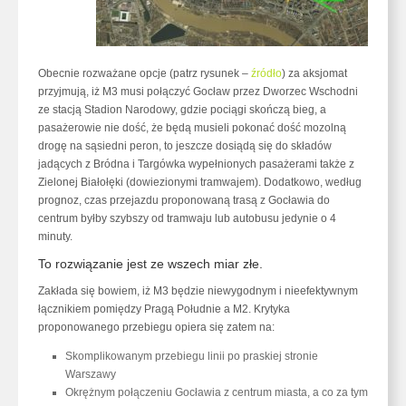
Obecnie rozważane opcje (patrz rysunek –
źródło
) za aksjomat
przyjmują, iż M3 musi połączyć Gocław przez Dworzec Wschodni
ze stacją Stadion Narodowy, gdzie pociągi skończą bieg, a
pasażerowie nie dość, że będą musieli pokonać dość mozolną
drogę na sąsiedni peron, to jeszcze dosiądą się do składów
jadących z Bródna i Targówka wypełnionych pasażerami także z
Zielonej Białołęki (dowiezionymi tramwajem). Dodatkowo, według
prognoz, czas przejazdu proponowaną trasą z Gocławia do
centrum byłby szybszy od tramwaju lub autobusu jedynie o 4
minuty.
To rozwiązanie jest ze wszech miar złe.
Zakłada się bowiem, iż M3 będzie niewygodnym i nieefektywnym
łącznikiem pomiędzy Pragą Południe a M2. Krytyka
proponowanego przebiegu opiera się zatem na:
Skomplikowanym przebiegu linii po praskiej stronie
Warszawy
Okrężnym połączeniu Gocławia z centrum miasta, a co za tym