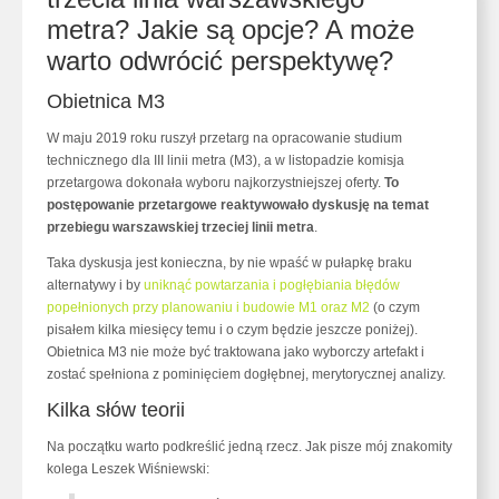
metra? Jakie są opcje? A może
warto odwrócić perspektywę?
Obietnica M3
W maju 2019 roku ruszył przetarg na opracowanie studium
technicznego dla III linii metra (M3), a w listopadzie komisja
przetargowa dokonała wyboru najkorzystniejszej oferty.
To
postępowanie przetargowe reaktywowało dyskusję na temat
przebiegu warszawskiej trzeciej linii metra
.
Taka dyskusja jest konieczna, by nie wpaść w pułapkę braku
alternatywy i by
uniknąć powtarzania i pogłębiania błędów
popełnionych przy planowaniu i budowie M1 oraz M2
(o czym
pisałem kilka miesięcy temu i o czym będzie jeszcze poniżej).
Obietnica M3 nie może być traktowana jako wyborczy artefakt i
zostać spełniona z pominięciem dogłębnej, merytorycznej analizy.
Kilka słów teorii
Na początku warto podkreślić jedną rzecz. Jak pisze mój znakomity
kolega Leszek Wiśniewski: