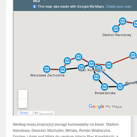
Według mojej propozycji pociągi kursowałyby na trasie: Stadion
Narodowy, Dworzec Wschodni, Mińska, Rondo Wiatraczna,
Gocław, i dalej pod Wisłą do centrum (stacja Plac Konstytucji), a