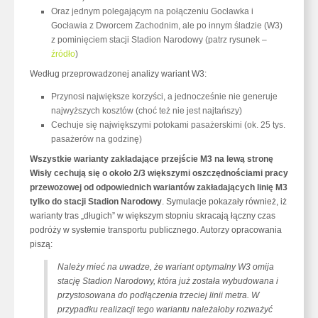
Oraz jednym polegającym na połączeniu Gocławka i
Gocławia z Dworcem Zachodnim, ale po innym śladzie (W3)
z pominięciem stacji Stadion Narodowy (patrz rysunek –
źródło
)
Według przeprowadzonej analizy wariant W3:
Przynosi największe korzyści, a jednocześnie nie generuje
najwyższych kosztów (choć też nie jest najtańszy)
Cechuje się największymi potokami pasażerskimi (ok. 25 tys.
pasażerów na godzinę)
Wszystkie warianty zakładające przejście M3 na lewą stronę
Wisły cechują się o około 2/3 większymi oszczędnościami pracy
przewozowej od odpowiednich wariantów zakładających linię M3
tylko do stacji Stadion Narodowy
. Symulacje pokazały również, iż
warianty tras „długich” w większym stopniu skracają łączny czas
podróży w systemie transportu publicznego. Autorzy opracowania
piszą:
Należy mieć na uwadze, że wariant optymalny W3 omija
stację Stadion Narodowy, która już została wybudowana i
przystosowana do podłączenia trzeciej linii metra. W
przypadku realizacji tego wariantu należałoby rozważyć