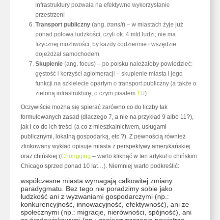
infrastruktury pozwala na efektywne wykorzystanie
przestrzeni
Transport publiczny
(ang.
transit
) – w miastach żyje już
ponad połowa ludzkości, czyli ok. 4 mld ludzi; nie ma
fizycznej możliwości, by każdy codziennie i wszędzie
dojeżdżał samochodem
Skupienie
(ang. focus) – po polsku należałoby powiedzieć:
gęstość i korzyści aglomeracji – skupienie miasta i jego
funkcji na szkielecie opartym o transport publiczny (a także o
zieloną infrastrukturę, o czym pisałem
TU
)
Oczywiście można się spierać zarówno co do liczby tak
formułowanych zasad (dlaczego 7, a nie na przykład 9 albo 11?),
jak i co do ich treści (a co z mieszkalnictwem, usługami
publicznymi, lokalną gospodarką, etc.?). Z pewnością również
zlinkowany wykład opisuje miasta z perspektywy amerykańskiej
oraz chińskiej (
Chongqing
– warto kliknąć w ten artykuł o chińskim
Chicago sprzed ponad 10 lat…). Niemniej warto podkreślić:
współczesne miasta wymagają całkowitej zmiany
paradygmatu. Bez tego nie poradzimy sobie jako
ludzkość ani z wyzwaniami gospodarczymi (np.:
konkurencyjność, innowacyjność, efektywność), ani ze
społecznymi (np.: migracje, nierówności, spójność), ani