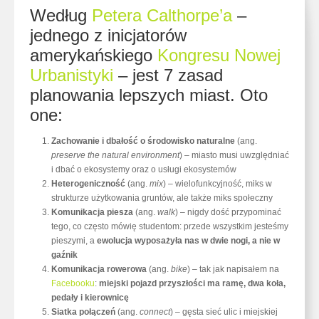
Według
Petera Calthorpe’a
–
jednego z inicjatorów
amerykańskiego
Kongresu Nowej
Urbanistyki
– jest 7 zasad
planowania lepszych miast. Oto
one:
Zachowanie i dbałość o środowisko naturalne
(ang.
preserve the natural environment
) – miasto musi uwzględniać
i dbać o ekosystemy oraz o usługi ekosystemów
Heterogeniczność
(ang.
mix
) – wielofunkcyjność, miks w
strukturze użytkowania gruntów, ale także miks społeczny
Komunikacja piesza
(ang.
walk
) – nigdy dość przypominać
tego, co często mówię studentom: przede wszystkim jesteśmy
pieszymi, a
ewolucja wyposażyła nas w dwie nogi, a nie w
gaźnik
Komunikacja rowerowa
(ang.
bike
) – tak jak napisałem na
Facebooku
:
miejski pojazd przyszłości ma ramę, dwa koła,
pedały i kierownicę
Siatka połączeń
(ang.
connect
) – gęsta sieć ulic i miejskiej