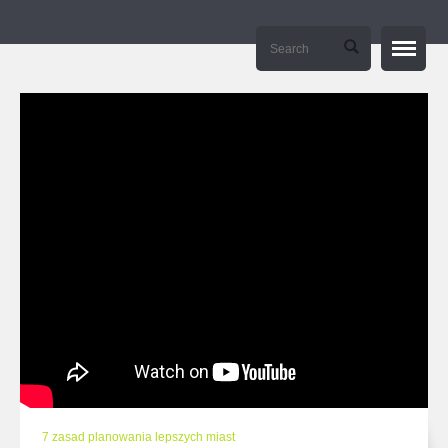
Strona główna / Home
O mnie / About me
Manifesto
E-learning – tierramedia.eu
Kontakt / Contact
7 zasad planowania lepszych miast