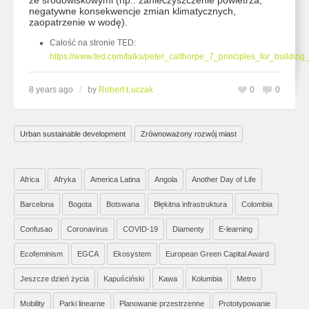
ze środowiskowymi (np.: zanieczyszczenie powietrza,
negatywne konsekwencje zmian klimatycznych,
zaopatrzenie w wodę).
Całość na stronie TED:
https://www.ted.com/talks/peter_calthorpe_7_principles_for_building_
8 years ago
/
by
Robert Łuczak
0
0
Urban sustainable development
Zrównoważony rozwój miast
Africa
Afryka
America Latina
Angola
Another Day of Life
Barcelona
Bogota
Botswana
Błękitna infrastruktura
Colombia
Confusao
Coronavirus
COVID-19
Diamenty
E-learning
Ecofeminism
EGCA
Ekosystem
European Green Capital Award
Jeszcze dzień życia
Kapuściński
Kawa
Kolumbia
Metro
Mobility
Parki linearne
Planowanie przestrzenne
Prototypowanie